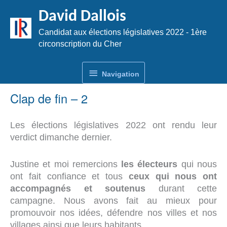
Aller
David Dallois
au
contenu
Candidat aux élections législatives 2022 - 1ère
circonscription du Cher
Navigation
Navigation
Clap de fin – 2
Les élections législatives 2022 ont rendu leur
verdict dimanche dernier.
Justine et moi remercions
les électeurs
qui nous
ont fait confiance et tous
ceux qui nous ont
accompagnés et soutenus
durant cette
campagne. Nous avons fait au mieux pour
promouvoir nos idées, défendre nos villes et nos
villages ainsi que leurs habitants.