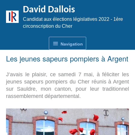
Aller
David Dallois
au
contenu
Candidat aux élections législatives 2022 - 1ère
circonscription du Cher
Navigation
Navigation
Les jeunes sapeurs pompiers à Argent
J’avais le plaisir, ce samedi 7 mai, à féliciter les
jeunes sapeurs pompiers du Cher réunis à Argent
sur Sauldre, mon canton, pour leur traditionnel
rassemblement départemental.