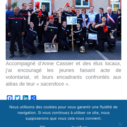
Accompagné d’Anne Cassier et des élus locaux,
j’ai encouragé les jeunes faisant acte de
volontariat, et leurs encadrants confrontés aux
aléas de leur
« sacerdoce »
.
F
T
L
P
a
w
i
a
Nous utilisons des cookies pour vous garantir une fluidité de
c
i
n
r
navigation. Si vous continuez à utiliser ce site, nous
e
t
k
t
supposerons que vous cela vous convient.
b
t
e
a
o
e
d
g