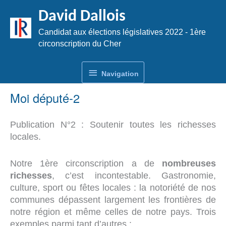
Aller
David Dallois
au
contenu
Candidat aux élections législatives 2022 - 1ère
circonscription du Cher
Navigation
Navigation
Moi député-2
Publication N°2 : Soutenir toutes les richesses
locales.
Notre 1ère circonscription a de
nombreuses
richesses
, c’est incontestable. Gastronomie,
culture, sport ou fêtes locales : la notoriété de nos
communes dépassent largement les frontières de
notre région et même celles de notre pays. Trois
exemples parmi tant d’autres :