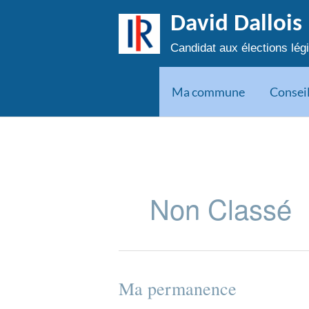
Aller
David Dallois
au
contenu
Candidat aux élections légi
Ma commune
Consei
Non Classé
Ma permanence