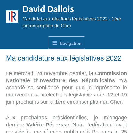
Aller
David Dallois
au
contenu
Candidat aux élections législatives 2022 - 1ère
circonscription du Cher
Navigation
Navigation
Ma candidature aux législatives 2022
Le mercredi 24 novembre dernier, la
Commission
Nationale d’Investiture des Républicains
m’a
accordé sa confiance pour que je représente le
mouvement aux élections législatives des 12 et 19
juin prochains sur la 1ère circonscription du Cher.
Aux prochaines présidentielles, je m’engage
derrière
Valérie Pécresse
. Notre fédération l’avait
conviée à une réunion publique à Bourges le 25