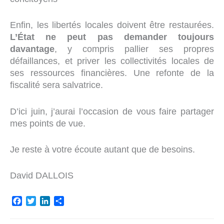
Enfin, les libertés locales doivent être restaurées.
L’État ne peut pas demander toujours
davantage
, y compris pallier ses propres
défaillances, et priver les collectivités locales de
ses ressources financières. Une refonte de la
fiscalité sera salvatrice.
D’ici juin, j’aurai l’occasion de vous faire partager
mes points de vue.
Je reste à votre écoute autant que de besoins.
David DALLOIS
F
T
L
P
a
w
i
a
c
i
n
r