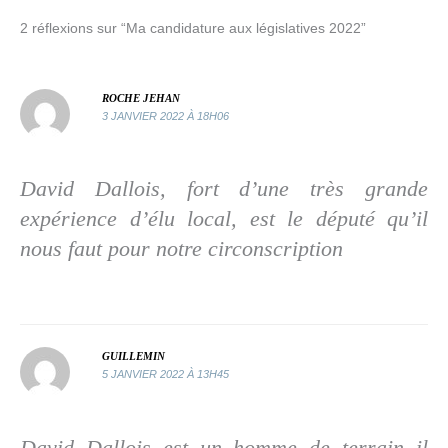
e
t
k
t
2 réflexions sur “Ma candidature aux législatives 2022”
b
t
e
a
o
e
d
g
o
r
I
e
k
n
r
ROCHE JEHAN
3 JANVIER 2022 À 18H06
David Dallois, fort d’une très grande
expérience d’élu local, est le député qu’il
nous faut pour notre circonscription
GUILLEMIN
5 JANVIER 2022 À 13H45
David Dallois est un homme de terrain il