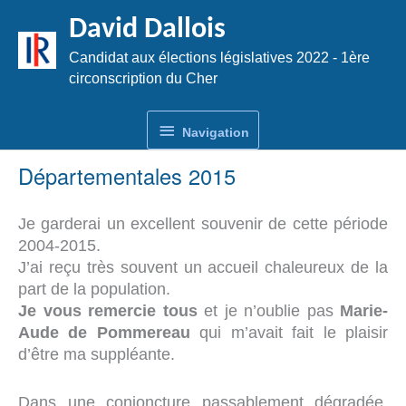
Aller
David Dallois
au
contenu
Candidat aux élections législatives 2022 - 1ère
circonscription du Cher
Navigation
Navigation
Départementales 2015
Je garderai un excellent souvenir de cette période
2004-2015.
J’ai reçu très souvent un accueil chaleureux de la
part de la population.
Je vous remercie tous
et je n’oublie pas
Marie-
Aude de Pommereau
qui m’avait fait le plaisir
d’être ma suppléante.
Dans une conjoncture passablement dégradée,